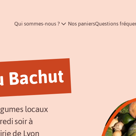
Qui sommes-nous ?
Nos paniers
Questions fréque
u Bachut
légumes locaux
edi soir à
irie de Lyon