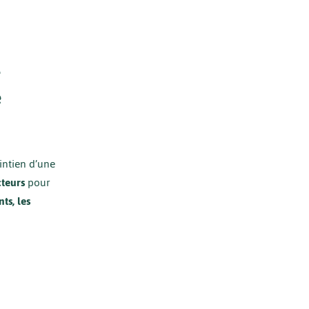
e
e
intien d’une
teurs
pour
ts, les