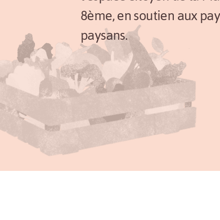
8ème, en soutien aux pa
paysans.