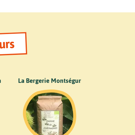
urs
n
La Bergerie Montségur